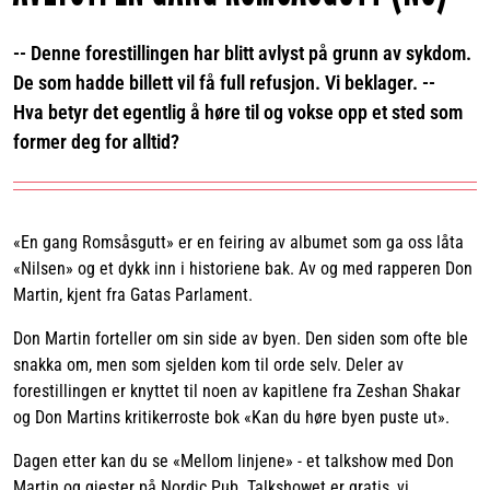
-- Denne forestillingen har blitt avlyst på grunn av sykdom.
De som hadde billett vil få full refusjon. Vi beklager. --
Hva betyr det egentlig å høre til og vokse opp et sted som
former deg for alltid?
«En gang Romsåsgutt» er en feiring av albumet som ga oss låta
«Nilsen» og et dykk inn i historiene bak. Av og med rapperen Don
Martin, kjent fra Gatas Parlament.
Don Martin forteller om sin side av byen. Den siden som ofte ble
snakka om, men som sjelden kom til orde selv. Deler av
forestillingen er knyttet til noen av kapitlene fra Zeshan Shakar
og Don Martins kritikerroste bok «Kan du høre byen puste ut».
Dagen etter kan du se «Mellom linjene» - et talkshow med Don
Martin og gjester på Nordic Pub. Talkshowet er gratis, vi