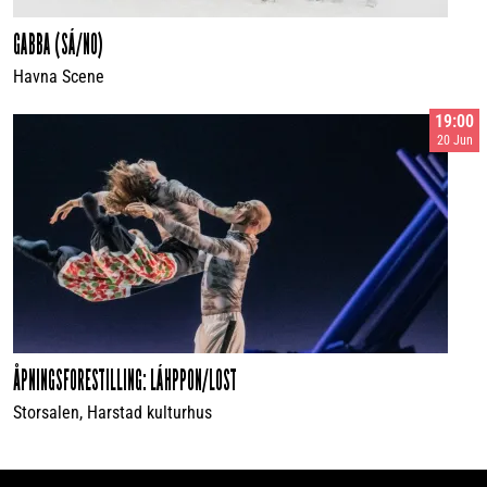
GABBA (SÁ/NO)
Havna Scene
19:00
20 Jun
ÅPNINGSFORESTILLING: LÁHPPON/LOST
Storsalen, Harstad kulturhus