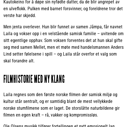
Kautokeino for å døpe sin nyfødte datter, da de blir angrepet av
en ulveflokk. Pulken med barnet forsvinner, og foreldrene tror det
verste har skjedd.
Men jenta overlever. Hun blir funnet av samen Jåmpa, får navnet
Laila og vokser opp i en velstående samisk familie – uvitende om
sitt egentlige opphav. Som voksen forventes det at hun skal gifte
seg med samen Mellet, men et møte med handelsmannen Anders
Lind setter følelsene i spill – og Laila står overfor et valg som
skal forandre alt.
FILMHISTORIE MED NY KLANG
Laila regnes som den første norske filmen der samisk miljø og
kultur står sentralt, og er samtidig blant de mest vellykkede
norske stumfilmene som er laget. De storslåtte naturbildene gir
filmen en egen kraft – rå, vakker og kompromissløs.
Ole Olsens musikk tilfører fortellingen et nytt emosjonelt lag.