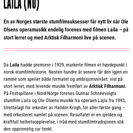
LAILA (NO)
En av Norges største stumfilmsuksesser får nytt liv når Ole
Olsens operamusikk endelig forenes med filmen Laila – på
stort lerret og med Arktisk Filharmoni live på scenen.
Da
Laila
hadde premiere i 1929, markerte filmen et høydepunkt i
norsk stumfilmhistorie. Nesten hundre år senere får den igjen en
ramme som speiler både formatet og ambisjonsnivået: vist på
stort lerret, med levende musikk fremført av
Arktisk Filharmoni.
På Festspillene i Nord-Norge forenes Gunnar Schnéevoigts
stumfilm Laila og Ole Olsens musikk fra operaen Lajla fra 1893,
tilrettelagt for orkester av Halldor Krogh, for aller første gang –
med orkesteret samlet på scenen. Resultatet er en sjelden og
kraftfull helhetsopplevelse, i tråd med stumfilmtradisjonen slik
den opprinnelig var tenkt.