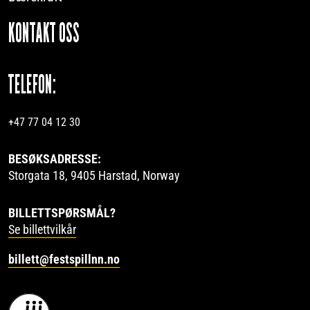
KONTAKT OSS
TELEFON:
+47 77 04 12 30
BESØKSADRESSE:
Storgata 18, 9405 Harstad, Norway
BILLETTSPØRSMÅL?
Se billettvilkår
billett@festspillnn.no