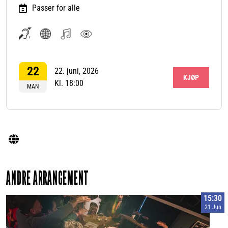
Passer for alle
Teleslynge
Uavhengig
Musikk
Visuell
tilgjengelig
av
kunst
22
språk
22. juni, 2026
KJØP
Kl. 18:00
MAN
ANDRE ARRANGEMENT
15:30
21 Jun