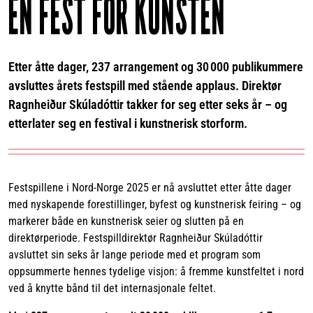
EN FEST FOR KUNSTEN
Etter åtte dager, 237 arrangement og 30 000 publikummere
avsluttes årets festspill med stående applaus. Direktør
Ragnheiður Skúladóttir takker for seg etter seks år – og
etterlater seg en festival i kunstnerisk storform.
Festspillene i Nord-Norge 2025 er nå avsluttet etter åtte dager
med nyskapende forestillinger, byfest og kunstnerisk feiring – og
markerer både en kunstnerisk seier og slutten på en
direktørperiode. Festspilldirektør Ragnheiður Skúladóttir
avsluttet sin seks år lange periode med et program som
oppsummerte hennes tydelige visjon: å fremme kunstfeltet i nord
ved å knytte bånd til det internasjonale feltet.