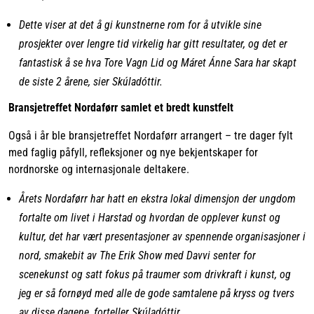
Dette viser at det å gi kunstnerne rom for å utvikle sine
prosjekter over lengre tid virkelig har gitt resultater, og det er
fantastisk å se hva Tore Vagn Lid og Máret Ánne Sara har skapt
de siste 2 årene, sier Skúladóttir.
Bransjetreffet Nordaførr samlet et bredt kunstfelt
Også i år ble bransjetreffet Nordaførr arrangert – tre dager fylt
med faglig påfyll, refleksjoner og nye bekjentskaper for
nordnorske og internasjonale deltakere.
Årets Nordaførr har hatt en ekstra lokal dimensjon der ungdom
fortalte om livet i Harstad og hvordan de opplever kunst og
kultur, det har vært presentasjoner av spennende organisasjoner i
nord, smakebit av The Erik Show med Davvi senter for
scenekunst og satt fokus på traumer som drivkraft i kunst, og
jeg er så fornøyd med alle de gode samtalene på kryss og tvers
av disse dagene, forteller Skúladóttir.