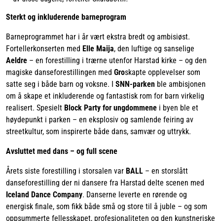
Sterkt og inkluderende barneprogram
Barneprogrammet har i år vært ekstra bredt og ambisiøst.
Fortellerkonserten med
Elle Maija
, den luftige og sanselige
Aeldre
– en forestilling i trærne utenfor Harstad kirke – og den
magiske danseforestillingen med
Gro
skapte opplevelser som
satte seg i både barn og voksne. I
SNN-parken
ble ambisjonen
om å skape et inkluderende og fantastisk rom for barn virkelig
realisert. Spesielt
Block Party for ungdommene
i byen ble et
høydepunkt i parken – en eksplosiv og samlende feiring av
streetkultur, som inspirerte både dans, samvær og uttrykk.
Avsluttet med dans – og full scene
Årets siste forestilling i storsalen var
BALL
– en storslått
danseforestilling der ni dansere fra Harstad delte scenen med
Iceland Dance Company
. Danserne leverte en rørende og
energisk finale, som fikk både små og store til å juble – og som
oppsummerte fellesskapet, profesjonaliteten og den kunstneriske