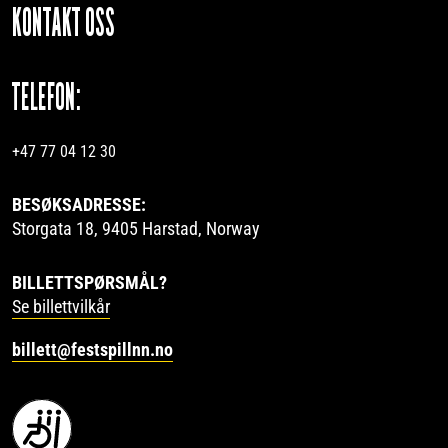
KONTAKT OSS
TELEFON:
+47 77 04 12 30
BESØKSADRESSE:
Storgata 18, 9405 Harstad, Norway
BILLETTSPØRSMÅL?
Se billettvilkår
billett@festspillnn.no