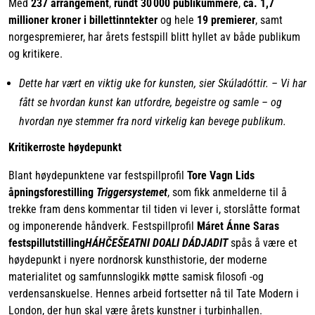
Med
237 arrangement
,
rundt 30 000 publikummere
,
ca. 1,7
millioner kroner i billettinntekter
og hele
19 premierer
, samt
norgespremierer, har årets festspill blitt hyllet av både publikum
og kritikere.
Dette har vært en viktig uke for kunsten, sier Skúladóttir. – Vi har
fått se hvordan kunst kan utfordre, begeistre og samle – og
hvordan nye stemmer fra nord virkelig kan bevege publikum.
Kritikerroste høydepunkt
Blant høydepunktene var festspillprofil
Tore Vagn Lids
åpningsforestilling
Triggersystemet
, som fikk anmelderne til å
trekke fram dens kommentar til tiden vi lever i, storslåtte format
og imponerende håndverk. Festspillprofil
Máret Ánne Saras
festspillutstilling
HÁHČEŠEATNI DOALI DÁDJADIT
spås å være et
høydepunkt i nyere nordnorsk kunsthistorie, der moderne
materialitet og samfunnslogikk møtte samisk filosofi -og
verdensanskuelse. Hennes arbeid fortsetter nå til Tate Modern i
London, der hun skal være årets kunstner i turbinhallen.