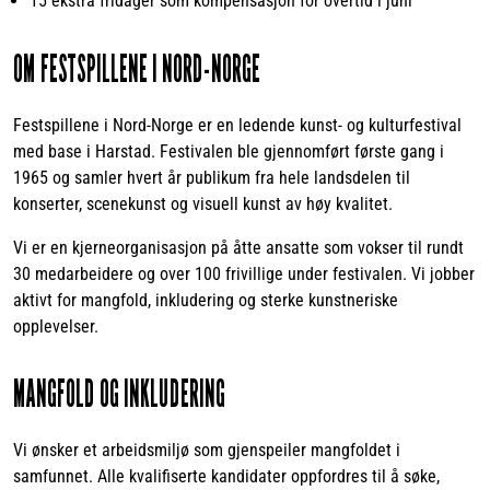
15 ekstra fridager som kompensasjon for overtid i juni
OM FESTSPILLENE I NORD-NORGE
Festspillene i Nord-Norge er en ledende kunst- og kulturfestival
med base i Harstad. Festivalen ble gjennomført første gang i
1965 og samler hvert år publikum fra hele landsdelen til
konserter, scenekunst og visuell kunst av høy kvalitet.
Vi er en kjerneorganisasjon på åtte ansatte som vokser til rundt
30 medarbeidere og over 100 frivillige under festivalen. Vi jobber
aktivt for mangfold, inkludering og sterke kunstneriske
opplevelser.
MANGFOLD OG INKLUDERING
Vi ønsker et arbeidsmiljø som gjenspeiler mangfoldet i
samfunnet. Alle kvalifiserte kandidater oppfordres til å søke,