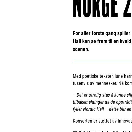
NORGE 2
For aller første gang spille
Hall kan se frem til en kve
scenen.
Med poetiske tekster, lune harmo
tusenvis av mennesker. Nå kom
–
Det er utrolig stas å kunne sli
tilbakemeldinger da de opptrådt
fyller Nordic Hall – dette blir en
Konserten er støttet av innov