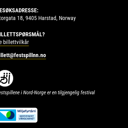
ESØKSADRESSE:
torgata 18, 9405 Harstad, Norway
ILLETTSPØRSMÅL?
e billettvilkår
illett@festspillnn.no
stspillene i Nord-Norge er en tilgjengelig festival