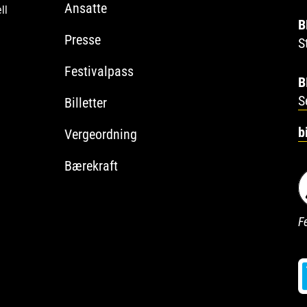
Ansatte
ll
B
Presse
S
Festivalpass
B
S
Billetter
b
Vergeordning
Bærekraft
Fe