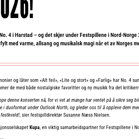
026!
r No. 4 i Harstad – og det skjer under Festspillene i Nord-Norge
ld fylt med varme, allsang og musikalsk magi når et av Norges 
nier og låter som «Alt feil», «Lite og stort» og «Farlig» har No. 4 sun
mer de med både nostalgiske favoritter og ny musikk fra det kritike
ppe denne konserten nå, for vi vet at mange har ventet på å sikre seg bille
e i duoformat under Outlook North, og gleder oss til å oppleve dem med 
 festkveld!
, sier festspilldirektør Susanne Næss Nielsen.
asjonsselskapet
Kupa
, en viktig samarbeidspartner for Festspillene i N