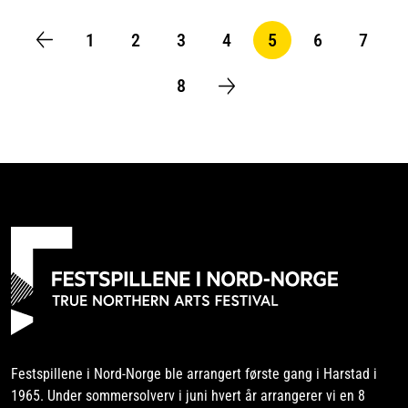
SIDER
1
2
3
4
5
6
7
S
S
S
S
N
S
S
i
i
i
i
å
i
i
8
S
d
d
d
d
v
d
d
i
e
e
e
e
æ
e
e
d
r
e
e
n
d
e
s
i
d
e
Festspillene i Nord-Norge ble arrangert første gang i Harstad i
1965. Under sommersolverv i juni hvert år arrangerer vi en 8