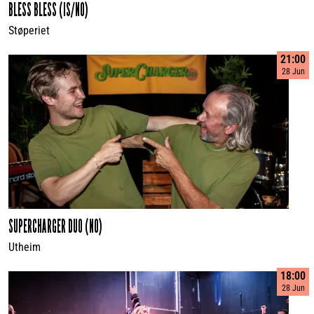
BLESS BLESS (IS/NO)
Støperiet
21:00
28 Jun
SUPERCHARGER DUO (NO)
Utheim
18:00
28 Jun