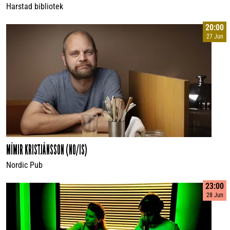
Harstad bibliotek
20:00
27 Jun
MÍMIR KRISTJÁNSSON (NO/IS)
Nordic Pub
23:00
28 Jun