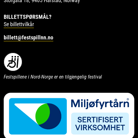
Storgata 18, 9405 Harstad, Norway
BILLETTSPØRSMÅL?
Se billettvilkår
billett@festspillnn.no
Festspillene i Nord-Norge er en tilgjengelig festival