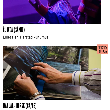
ČUOVGA (SÁ/NO)
Lillesalen, Harstad kulturhus
11:15
28 Jun
MANUAL - NORSK (CA/US)