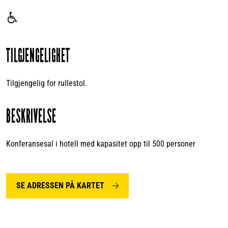
For
funksjonshemmede
TILGJENGELIGHET
Tilgjengelig for rullestol.
BESKRIVELSE
Konferansesal i hotell med kapasitet opp til 500 personer
SE ADRESSEN PÅ KARTET