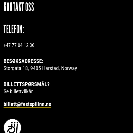
KONTAKT OSS
TELEFON:
+47 77 04 12 30
BESØKSADRESSE:
Storgata 18, 9405 Harstad, Norway
BILLETTSPØRSMÅL?
Se billettvilkår
billett@festspillnn.no