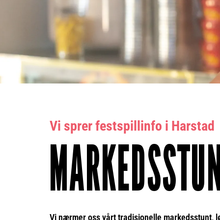
Vi sprer festspillinfo i Harstad
MARKEDSSTUNT
Vi nærmer oss vårt tradisjonelle markedsstunt, lør