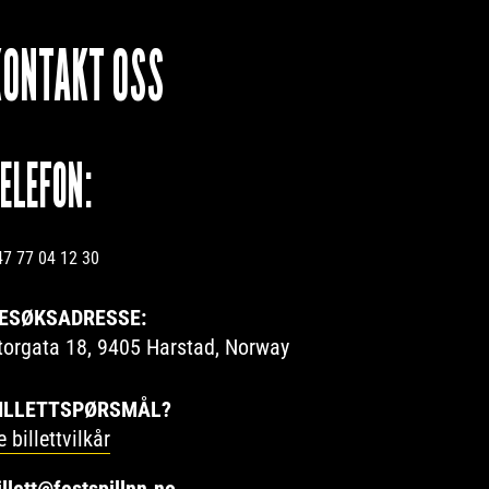
KONTAKT OSS
TELEFON:
47 77 04 12 30
ESØKSADRESSE:
torgata 18, 9405 Harstad, Norway
ILLETTSPØRSMÅL?
e billettvilkår