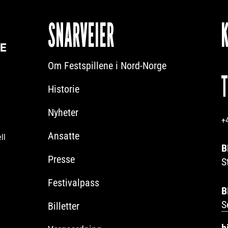
SNARVEIER
Om Festspillene i Nord-Norge
Historie
Nyheter
+
Ansatte
ll
B
Presse
S
Festivalpass
B
S
Billetter