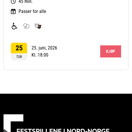
45 min.
Passer for alle
For
Samtale
Teater
funksjonshemmede
og
25
debatt
25. juni, 2026
KJØP
Kl. 18:00
TOR