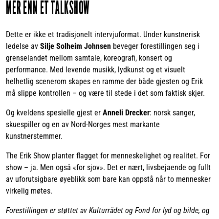
MER ENN ET TALKSHOW
Dette er ikke et tradisjonelt intervjuformat. Under kunstnerisk
ledelse av
Silje Solheim Johnsen
beveger forestillingen seg i
grenselandet mellom samtale, koreografi, konsert og
performance. Med levende musikk, lydkunst og et visuelt
helhetlig scenerom skapes en ramme der både gjesten og Erik
må slippe kontrollen – og være til stede i det som faktisk skjer.
Og kveldens spesielle gjest er
Anneli Drecker
: norsk sanger,
skuespiller og en av Nord-Norges mest markante
kunstnerstemmer.
The Erik Show planter flagget for menneskelighet og realitet. For
show – ja. Men også «for sjov». Det er nært, livsbejaende og fullt
av uforutsigbare øyeblikk som bare kan oppstå når to mennesker
virkelig møtes.
Forestillingen er støttet av Kulturrådet og Fond for lyd og bilde, og