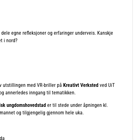
 å dele egne refleksjoner og erfaringer underveis. Kanskje
t i nord?
v utstillingen med VR-briller på
Kreativt Verksted
ved UiT
og annerledes inngang til tematikken.
eisk ungdomshovedstad
er til stede under åpningen kl.
emannet og tilgjengelig gjennom hele uka.
ida