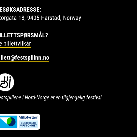
ESØKSADRESSE:
torgata 18, 9405 Harstad, Norway
ILLETTSPØRSMÅL?
e billettvilkår
illett@festspillnn.no
stspillene i Nord-Norge er en tilgjengelig festival