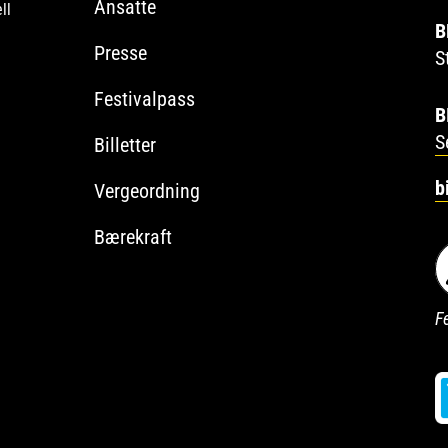
Ansatte
ll
B
Presse
S
Festivalpass
B
S
Billetter
b
Vergeordning
Bærekraft
Fe