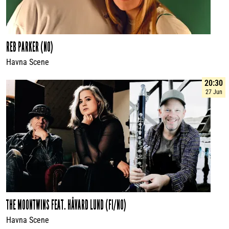
REB PARKER (NO)
Havna Scene
20:30
27 Jun
THE MOONTWINS FEAT. HÅVARD LUND (FI/NO)
Havna Scene