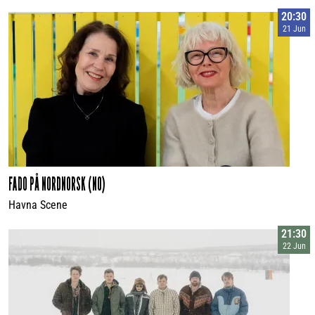
20:30
21 Jun
FADO PÅ NORDNORSK (NO)
Havna Scene
21:30
22 Jun