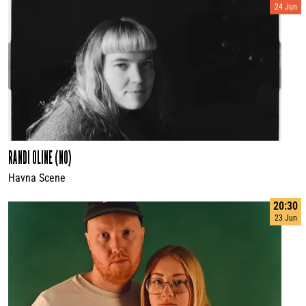
24 Jun
RANDI OLINE (NO)
Havna Scene
20:30
23 Jun