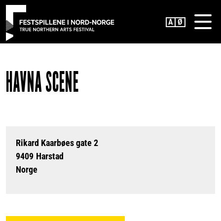
H
MENU
o
p
p
t
i
HAVNA SCENE
l
h
o
v
e
d
Rikard Kaarbøes gate 2
i
9409
Harstad
n
Norge
n
h
o
l
d