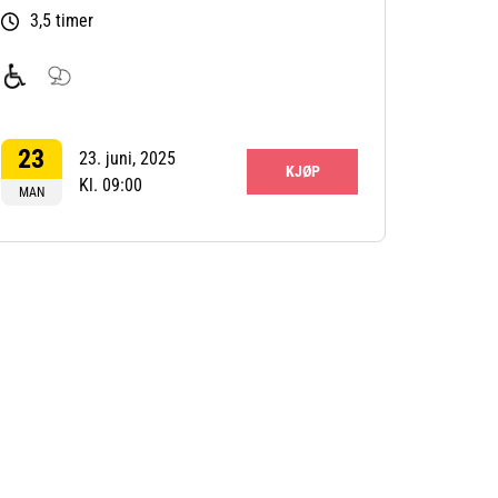
3,5 timer
For
Samtale
funksjonshemmede
og
23
debatt
23. juni, 2025
KJØP
Kl. 09:00
MAN