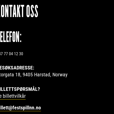
KONTAKT OSS
TELEFON:
47 77 04 12 30
ESØKSADRESSE:
torgata 18, 9405 Harstad, Norway
ILLETTSPØRSMÅL?
e billettvilkår
illett@festspillnn.no