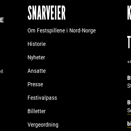
SNARVEIER
Om Festspillene i Nord-Norge
Historie
Nyheter
+
Ansatte
ll
B
Presse
S
Festivalpass
B
S
Billetter
b
Vergeordning