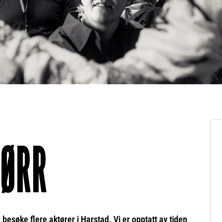
FØRR
besøke flere aktører i Harstad. Vi er opptatt av tiden