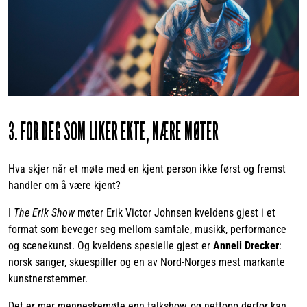
3. FOR DEG SOM LIKER EKTE, NÆRE MØTER
Hva skjer når et møte med en kjent person ikke først og fremst
handler om å være kjent?
I
The Erik Show
møter Erik Victor Johnsen kveldens gjest i et
format som beveger seg mellom samtale, musikk, performance
og scenekunst. Og kveldens spesielle gjest er
Anneli Drecker
:
norsk sanger, skuespiller og en av Nord-Norges mest markante
kunstnerstemmer.
Det er mer menneskemøte enn talkshow, og nettopp derfor kan