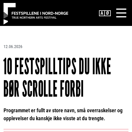
H
MENU
o
p
p
t
i
l
12.06.2026
h
10 FESTSPILLTIPS DU IKKE
o
v
e
BØR SCROLLE FORBI
d
i
n
n
h
Programmet er fullt av store navn, små overraskelser og
o
opplevelser du kanskje ikke visste at du trengte.
l
d