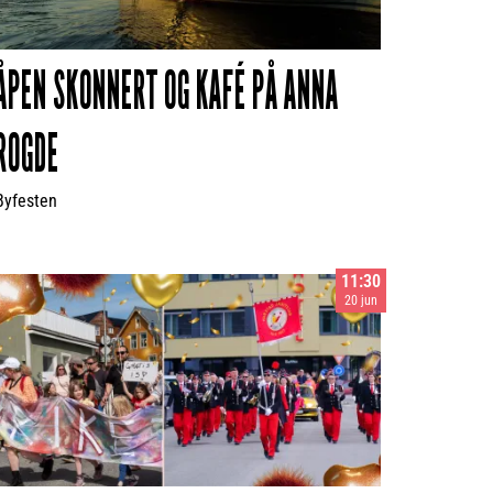
ÅPEN SKONNERT OG KAFÉ PÅ ANNA
ROGDE
Byfesten
11:30
20 jun