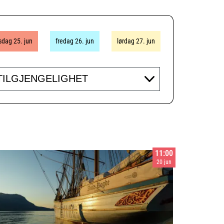
sdag 25. jun
fredag 26. jun
lørdag 27. jun
essibility
11:00
20 jun