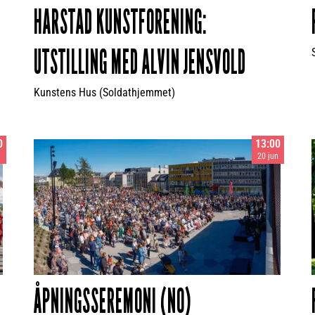
HARSTAD KUNSTFORENING:
UTSTILLING MED ALVIN JENSVOLD
Kunstens Hus (Soldathjemmet)
0
13:00
n
20 jun
ÅPNINGSSEREMONI (NO)