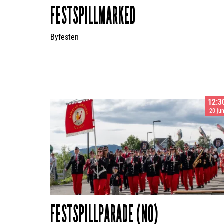
FESTSPILLMARKED
Byfesten
12:3
20 ju
FESTSPILLPARADE (NO)