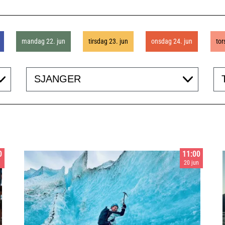
mandag 22. jun
tirsdag 23. jun
onsdag 24. jun
tor
Genre
Acc
0
11:00
n
20 jun