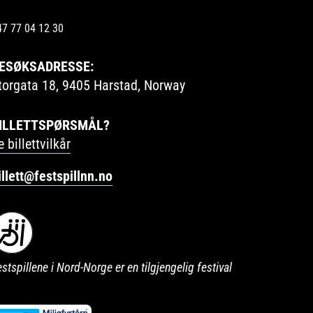
47 77 04 12 30
ESØKSADRESSE:
torgata 18, 9405 Harstad, Norway
ILLETTSPØRSMÅL?
e billettvilkår
illett@festspillnn.no
stspillene i Nord-Norge er en tilgjengelig festival