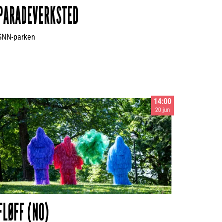
PARADEVERKSTED
SNN-parken
14:00
20 jun
FLØFF (NO)