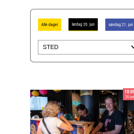
lørdag 20. jun
Alle dager
søndag 21. jun
Venue
10:0
20 ju