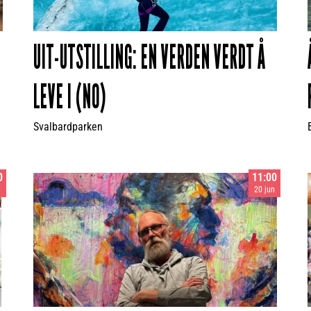
UIT-UTSTILLING: EN VERDEN VERDT Å
LEVE I (NO)
Svalbardparken
0
11:00
n
20 jun