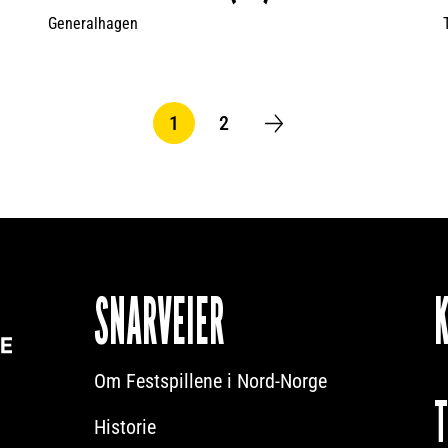
Generalhagen
1
2
N
S
å
i
v
d
æ
e
r
e
n
SNARVEIER
d
e
s
Om Festspillene i Nord-Norge
i
d
Historie
e