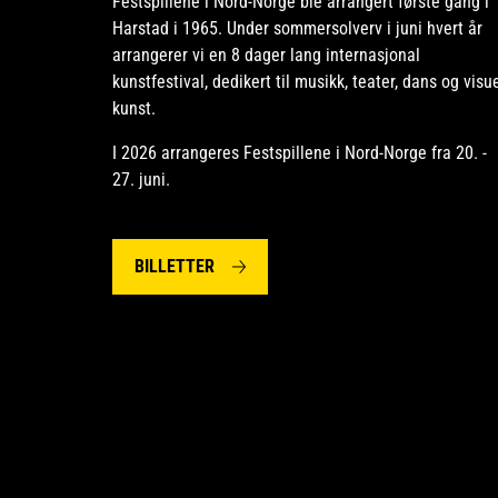
Festspillene i Nord-Norge ble arrangert første gang i
Harstad i 1965. Under sommersolverv i juni hvert år
arrangerer vi en 8 dager lang internasjonal
kunstfestival, dedikert til musikk, teater, dans og visue
kunst.
I 2026 arrangeres Festspillene i Nord-Norge fra 20. -
27. juni.
BILLETTER