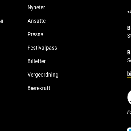
Nyheter
+
Ansatte
ll
B
Presse
S
Festivalpass
B
S
Billetter
b
Vergeordning
Bærekraft
Fe