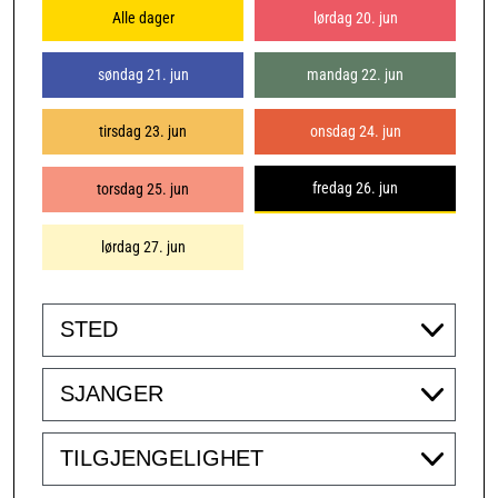
Alle dager
lørdag 20. jun
søndag 21. jun
mandag 22. jun
tirsdag 23. jun
onsdag 24. jun
fredag 26. jun
torsdag 25. jun
lørdag 27. jun
Venue
Genre
Accessibility