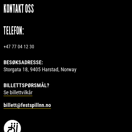
KONTAKT OSS
TELEFON:
+47 77 04 12 30
BESØKSADRESSE:
Storgata 18, 9405 Harstad, Norway
BILLETTSPØRSMÅL?
Se billettvilkår
billett@festspillnn.no