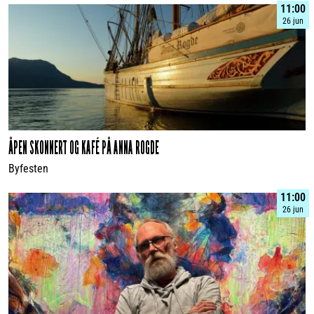
11:00
26 jun
ÅPEN SKONNERT OG KAFÉ PÅ ANNA ROGDE
Byfesten
11:00
26 jun