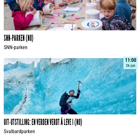
SNN-PARKEN (NO)
SNN-parken
11:00
26 jun
UIT-UTSTILLING: EN VERDEN VERDT Å LEVE I (NO)
Svalbardparken