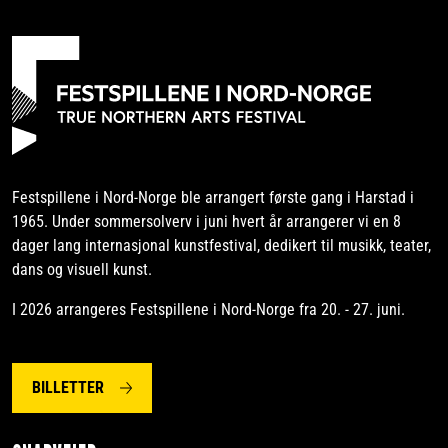
e
n
d
e
s
i
d
e
Festspillene i Nord-Norge ble arrangert første gang i Harstad i
1965. Under sommersolverv i juni hvert år arrangerer vi en 8
dager lang internasjonal kunstfestival, dedikert til musikk, teater,
dans og visuell kunst.
I 2026 arrangeres Festspillene i Nord-Norge fra 20. - 27. juni.
BILLETTER